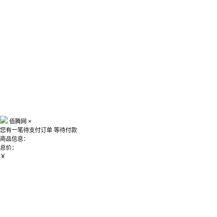
佰腾网
×
您有一笔待支付订单
等待付款
商品信息：
总价：
￥