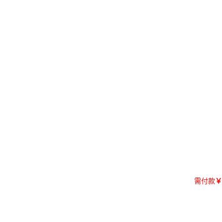
需付款
￥