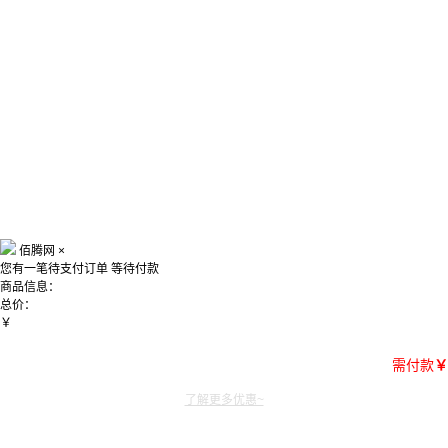
佰腾网
×
您有一笔待支付订单
等待付款
商品信息：
总价：
￥
需付款
￥
了解更多优惠~