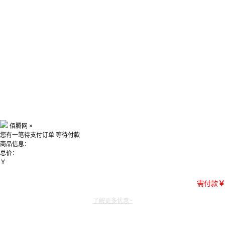
佰腾网
×
您有一笔待支付订单
等待付款
商品信息：
总价：
￥
需付款
￥
了解更多优惠~