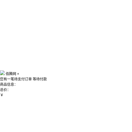
佰腾网
×
您有一笔待支付订单
等待付款
商品信息：
总价：
￥