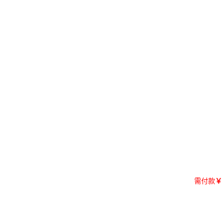
需付款
￥