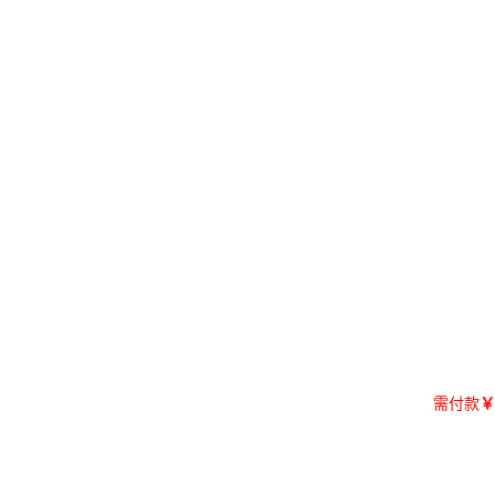
需付款
￥