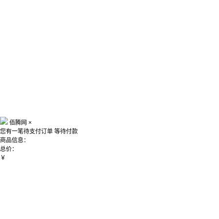
佰腾网
×
您有一笔待支付订单
等待付款
商品信息：
总价：
￥