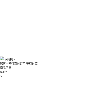
佰腾网
×
您有一笔待支付订单
等待付款
商品信息：
总价：
￥