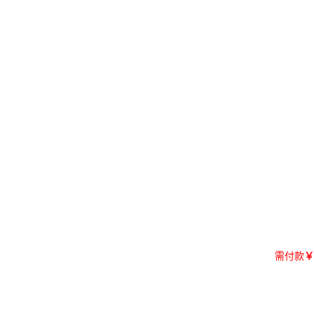
需付款
￥