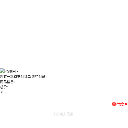
佰腾网
×
您有一笔待支付订单
等待付款
商品信息：
总价：
￥
需付款
￥
了解更多优惠~