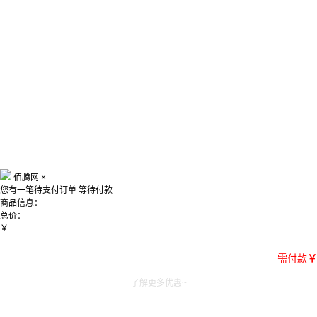
佰腾网
×
您有一笔待支付订单
等待付款
商品信息：
总价：
￥
需付款
￥
了解更多优惠~