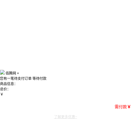
佰腾网
×
您有一笔待支付订单
等待付款
商品信息：
总价：
￥
需付款
￥
了解更多优惠~