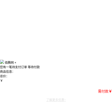
佰腾网
×
您有一笔待支付订单
等待付款
商品信息：
总价：
￥
需付款
￥
了解更多优惠~