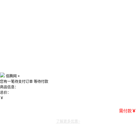
佰腾网
×
您有一笔待支付订单
等待付款
商品信息：
总价：
￥
需付款
￥
了解更多优惠~