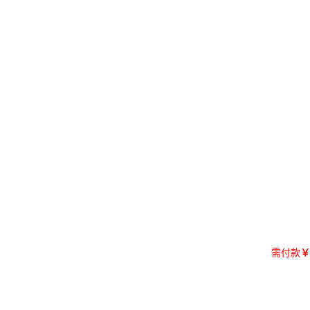
需付款
￥