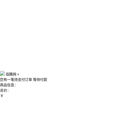
佰腾网
×
您有一笔待支付订单
等待付款
商品信息：
总价：
￥