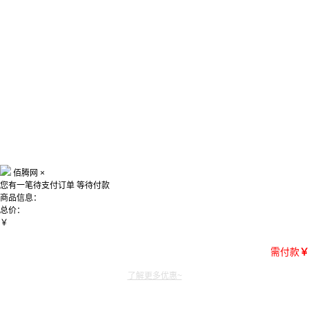
佰腾网
×
您有一笔待支付订单
等待付款
商品信息：
总价：
￥
需付款
￥
了解更多优惠~