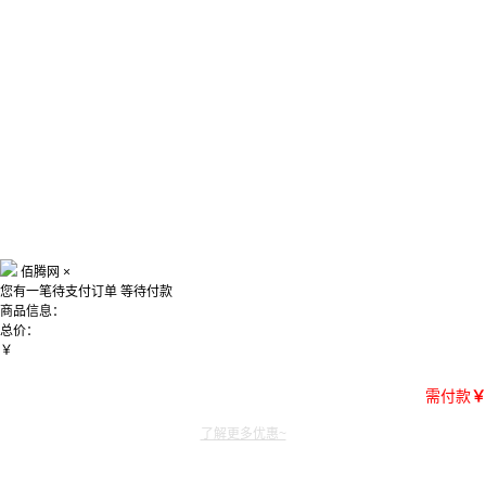
佰腾网
×
您有一笔待支付订单
等待付款
商品信息：
总价：
￥
需付款
￥
了解更多优惠~