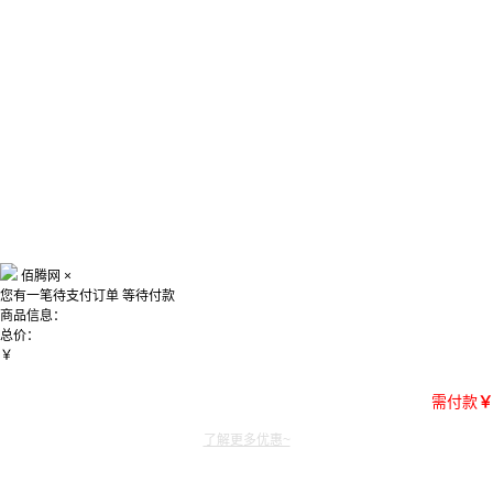
佰腾网
×
您有一笔待支付订单
等待付款
商品信息：
总价：
￥
需付款
￥
了解更多优惠~