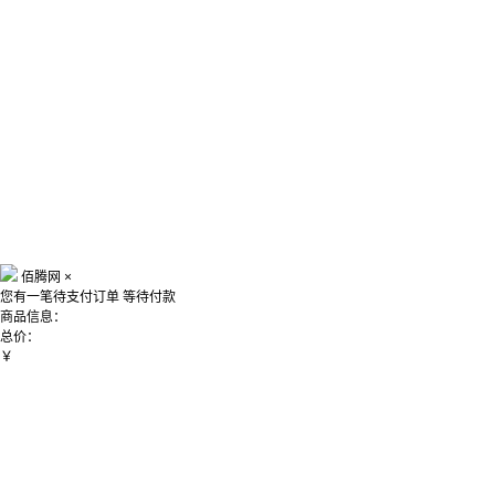
佰腾网
×
您有一笔待支付订单
等待付款
商品信息：
总价：
￥