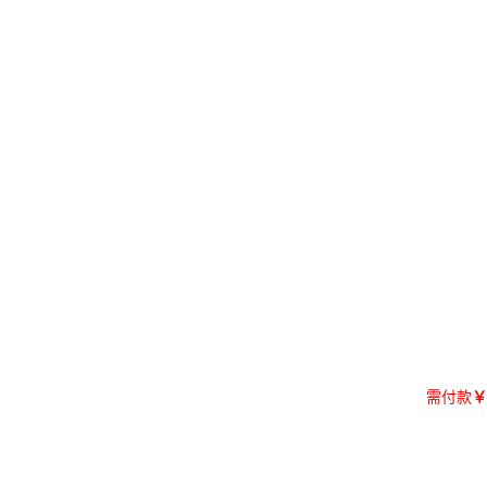
需付款
￥