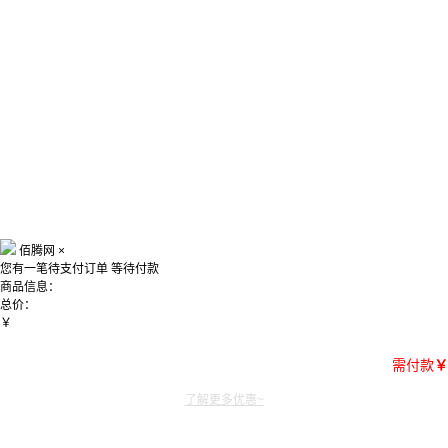
佰腾网
×
您有一笔待支付订单
等待付款
商品信息：
总价：
￥
需付款
￥
了解更多优惠~