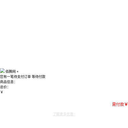
佰腾网
×
您有一笔待支付订单
等待付款
商品信息：
总价：
￥
需付款
￥
了解更多优惠~