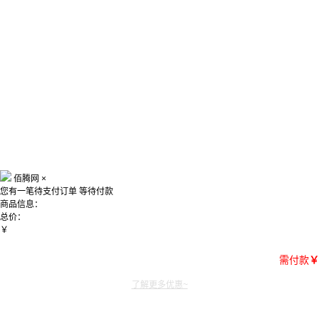
佰腾网
×
您有一笔待支付订单
等待付款
商品信息：
总价：
￥
需付款
￥
了解更多优惠~