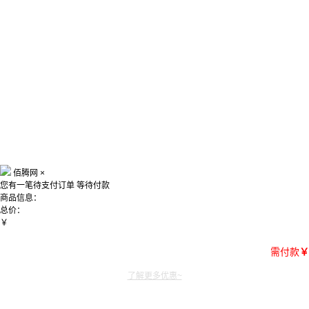
佰腾网
×
您有一笔待支付订单
等待付款
商品信息：
总价：
￥
需付款
￥
了解更多优惠~