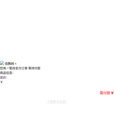
佰腾网
×
您有一笔待支付订单
等待付款
商品信息：
总价：
￥
需付款
￥
了解更多优惠~