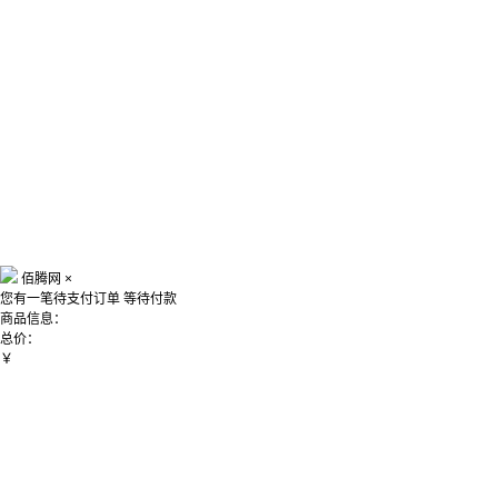
佰腾网
×
您有一笔待支付订单
等待付款
商品信息：
总价：
￥