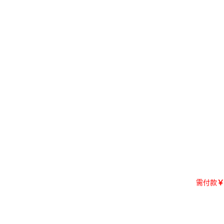
需付款
￥