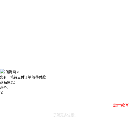
佰腾网
×
您有一笔待支付订单
等待付款
商品信息：
总价：
￥
需付款
￥
了解更多优惠~