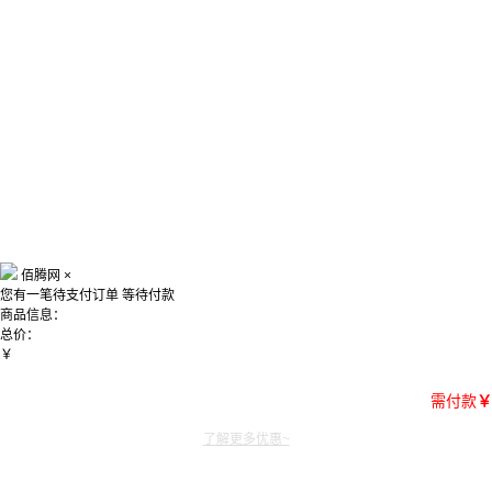
佰腾网
×
您有一笔待支付订单
等待付款
商品信息：
总价：
￥
需付款
￥
了解更多优惠~