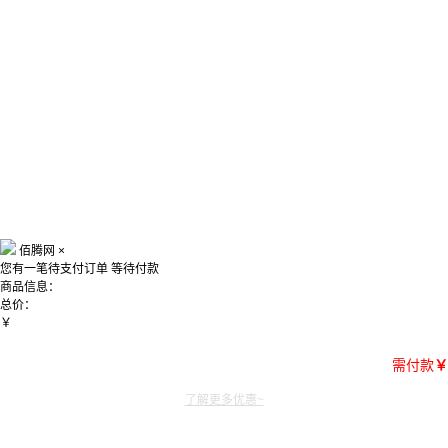
佰腾网
×
您有一笔待支付订单
等待付款
商品信息：
总价：
￥
需付款
￥
了解更多优惠~