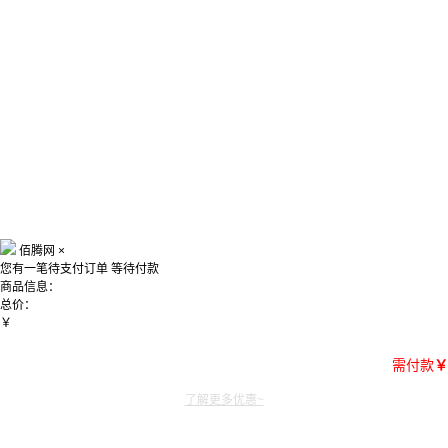
佰腾网
×
您有一笔待支付订单
等待付款
商品信息：
总价：
￥
需付款
￥
了解更多优惠~