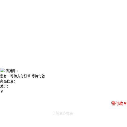
佰腾网
×
您有一笔待支付订单
等待付款
商品信息：
总价：
￥
需付款
￥
了解更多优惠~