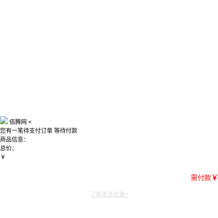
佰腾网
×
您有一笔待支付订单
等待付款
商品信息：
总价：
￥
需付款
￥
了解更多优惠~