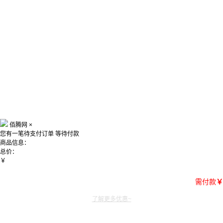
佰腾网
×
您有一笔待支付订单
等待付款
商品信息：
总价：
￥
需付款
￥
了解更多优惠~