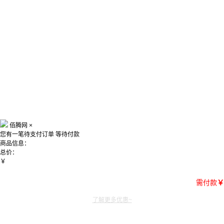
佰腾网
×
您有一笔待支付订单
等待付款
商品信息：
总价：
￥
需付款
￥
了解更多优惠~