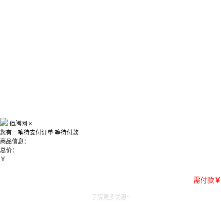
佰腾网
×
您有一笔待支付订单
等待付款
商品信息：
总价：
￥
需付款
￥
了解更多优惠~