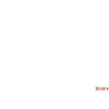
需付款
￥