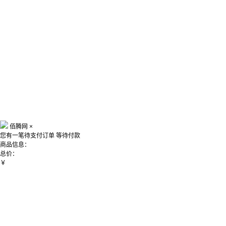
佰腾网
×
您有一笔待支付订单
等待付款
商品信息：
总价：
￥