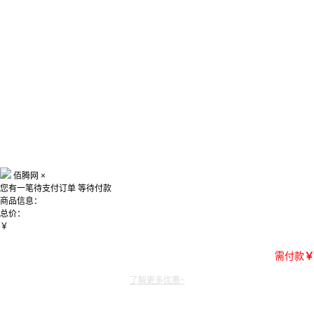
佰腾网
×
您有一笔待支付订单
等待付款
商品信息：
总价：
￥
需付款
￥
了解更多优惠~