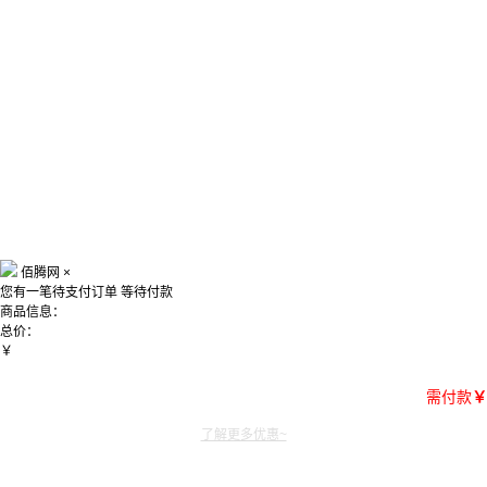
佰腾网
×
您有一笔待支付订单
等待付款
商品信息：
总价：
￥
需付款
￥
了解更多优惠~