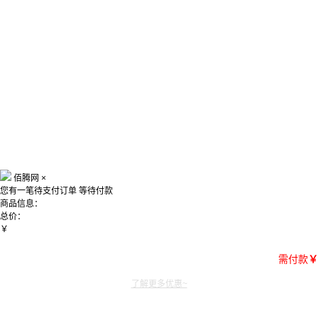
佰腾网
×
您有一笔待支付订单
等待付款
商品信息：
总价：
￥
需付款
￥
了解更多优惠~