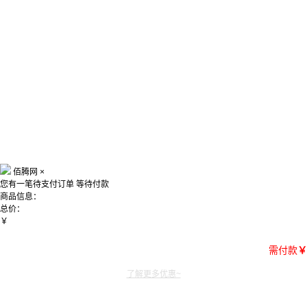
佰腾网
×
您有一笔待支付订单
等待付款
商品信息：
总价：
￥
需付款
￥
了解更多优惠~