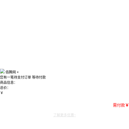
佰腾网
×
您有一笔待支付订单
等待付款
商品信息：
总价：
￥
需付款
￥
了解更多优惠~