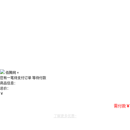
佰腾网
×
您有一笔待支付订单
等待付款
商品信息：
总价：
￥
需付款
￥
了解更多优惠~