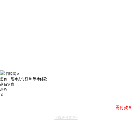
佰腾网
×
您有一笔待支付订单
等待付款
商品信息：
总价：
￥
需付款
￥
了解更多优惠~