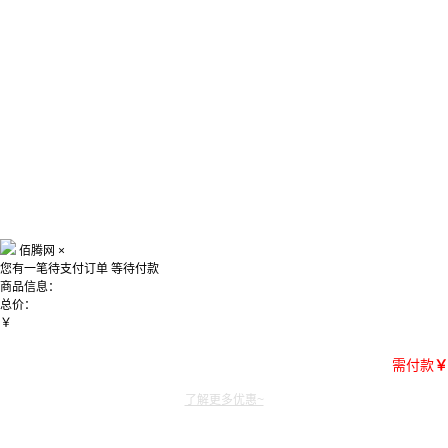
佰腾网
×
您有一笔待支付订单
等待付款
商品信息：
总价：
￥
需付款
￥
了解更多优惠~