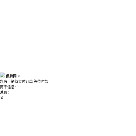
佰腾网
×
您有一笔待支付订单
等待付款
商品信息：
总价：
￥