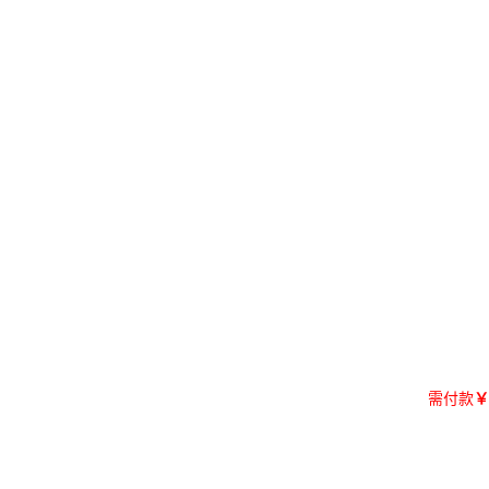
需付款
￥