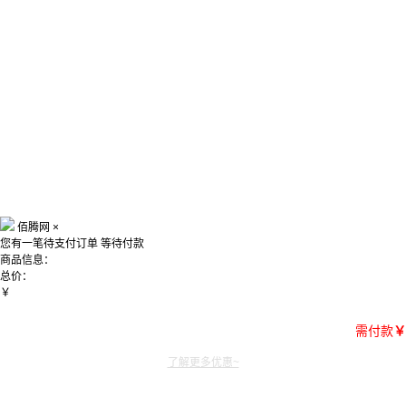
佰腾网
×
您有一笔待支付订单
等待付款
商品信息：
总价：
￥
需付款
￥
了解更多优惠~