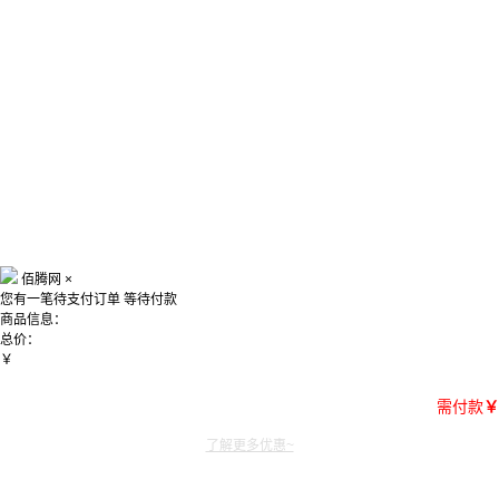
佰腾网
×
您有一笔待支付订单
等待付款
商品信息：
总价：
￥
需付款
￥
了解更多优惠~