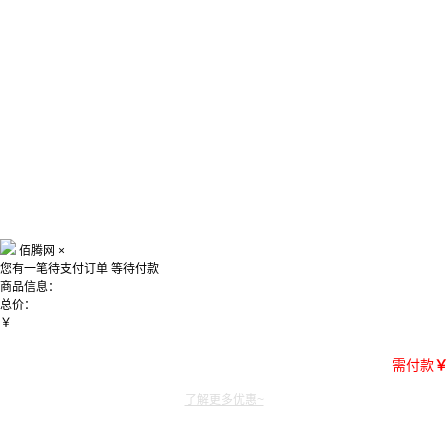
佰腾网
×
您有一笔待支付订单
等待付款
商品信息：
总价：
￥
需付款
￥
了解更多优惠~