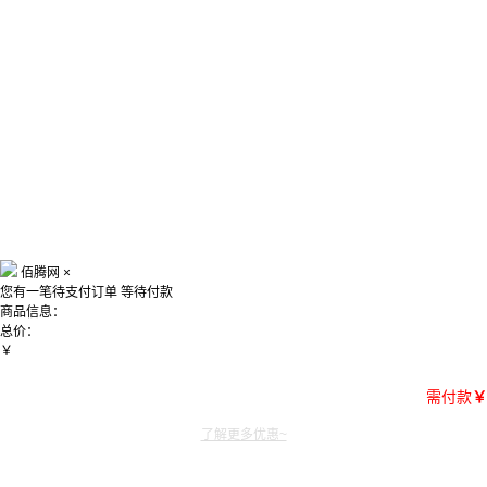
佰腾网
×
您有一笔待支付订单
等待付款
商品信息：
总价：
￥
需付款
￥
了解更多优惠~