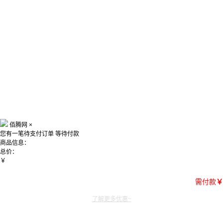
佰腾网
×
您有一笔待支付订单
等待付款
商品信息：
总价：
￥
需付款
￥
了解更多优惠~