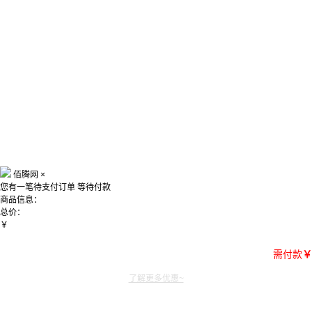
佰腾网
×
您有一笔待支付订单
等待付款
商品信息：
总价：
￥
需付款
￥
了解更多优惠~