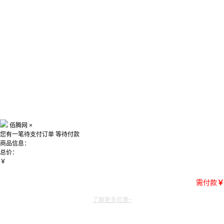
佰腾网
×
您有一笔待支付订单
等待付款
商品信息：
总价：
￥
需付款
￥
了解更多优惠~