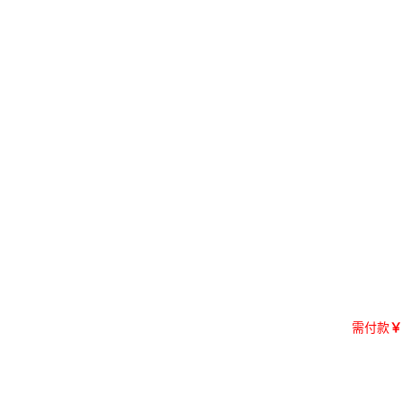
需付款
￥