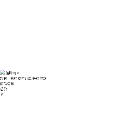
佰腾网
×
您有一笔待支付订单
等待付款
商品信息：
总价：
￥