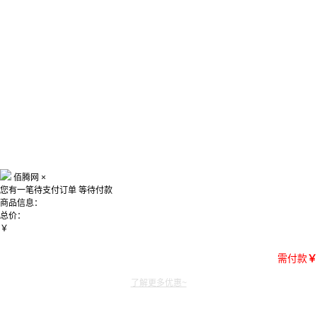
佰腾网
×
您有一笔待支付订单
等待付款
商品信息：
总价：
￥
需付款
￥
了解更多优惠~